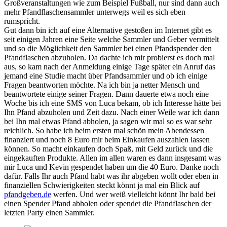
Großveranstaltungen wie zum Beispiel Fußball, nur sind dann auch
mehr Pfandflaschensammler unterwegs weil es sich eben
rumspricht.
Gut dann bin ich auf eine Alternative gestoßen im Internet gibt es
seit einigen Jahren eine Seite welche Sammler und Geber vermittelt
und so die Möglichkeit den Sammler bei einen Pfandspender den
Pfandflaschen abzuholen. Da dachte ich mir probierst es doch mal
aus, so kam nach der Anmeldung einige Tage später ein Anruf das
jemand eine Studie macht über Pfandsammler und ob ich einige
Fragen beantworten möchte. Na ich bin ja netter Mensch und
beantwortete einige seiner Fragen. Dann dauerte etwa noch eine
Woche bis ich eine SMS von Luca bekam, ob ich Interesse hätte bei
Ihn Pfand abzuholen und Zeit dazu. Nach einer Weile war ich dann
bei Ihn mal etwas Pfand abholen, ja sagen wir mal so es war sehr
reichlich. So habe ich beim ersten mal schön mein Abendessen
finanziert und noch 8 Euro mir beim Einkaufen auszahlen lassen
können. So macht einkaufen doch Spaß, mit Geld zurück und die
eingekauften Produkte. Allen im allen waren es dann insgesamt was
mir Luca und Kevin gespendet haben um die 40 Euro. Danke noch
dafür. Falls Ihr auch Pfand habt was ihr abgeben wollt oder eben in
finanziellen Schwierigkeiten steckt könnt ja mal ein Blick auf
pfandgeben.de
werfen. Und wer weiß vielleicht könnt Ihr bald bei
einen Spender Pfand abholen oder spendet die Pfandflaschen der
letzten Party einen Sammler.