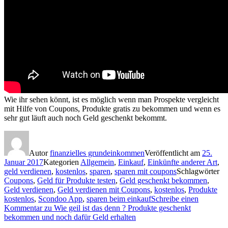
Wie ihr sehen könnt, ist es möglich wenn man Prospekte vergleicht
mit Hilfe von Coupons, Produkte gratis zu bekommen und wenn es
sehr gut läuft auch noch Geld geschenkt bekommt.
Autor
finanzielles grundeinkommen
Veröffentlicht am
25.
Januar 2017
Kategorien
Allgemein
,
Einkauf
,
Einkünfte anderer Art
,
geld verdienen
,
kostenlos
,
sparen
,
sparen mit coupons
Schlagwörter
Coupons
,
Geld für Produkte testen
,
Geld geschenkt bekommen
,
Geld verdienen
,
Geld verdienen mit Coupons
,
kostenlos
,
Produkte
kostenlos
,
Scondoo App
,
sparen beim einkauf
Schreibe einen
Kommentar
zu Wie geil ist das denn ? Produkte geschenkt
bekommen und noch dafür Geld erhalten