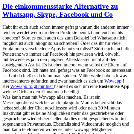
Die einkommensstarke Alternative zu
Whatsapp, Skype, Facebook und Co
Habt ihr euch auch schon immer gefragt warum die anderen immer
reicher werdet wenn ihr deren Produkte benutzt und euch nichts
abgeben? Stört es euch auch das zum Beispiel bei Whatsapp nicht
möglich ist auch inkognito zu schreiben? Oder das ihr für viele
Funktionen verschiedene Apps benutzen müsst? Stört euch auch die
Penetranz wo immer auf Facebook hingewiesen wird, obwohl
mittlerweile es ja in den jüngeren Altersklassen nicht auf den
absteigenden Ast ist. Es ist eben uncool wenn selbst die Eltern auf
Facebook sind. Ich hatte mal gefragt was an Facebook so interessant
ist. Gut da hieß es da kann man spielen. Mittlerweile habe ich was
interessanteres gefunden und zwar handelt es sich um
Wowapp
!
Bei
Wowapp folgt mir hier
handelt es sich um eine
kostenlose App
welche Dich an den Einnahmen beteiligt.
Was kann man mit Wowapp alles machen. Es ist ein
Messengerdienst welcher auch inkognito Modus beherrscht das
heisst sobald der Chat geschlossen wird oder nach 30 Minuten
Inaktivität gibt es keine Möglichkeit mehr das geschriebene oder
gesprochene wiederherzustellen da dies nicht gespeichert wird im
sogenannten Privatmodus. Ebenfalls sind Videoanrufe möglich und
man kann telefonieren wobei es unter wowapp Mitgliedern