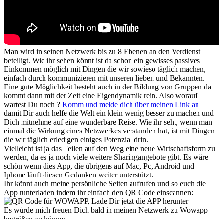
Man wird in seinen Netzwerk bis zu 8 Ebenen an den Verdienst
beteiligt. Wie ihr sehen könnt ist da schon ein gewisses passives
Einkommen möglich mit Dingen die wir sowieso täglich machen,
einfach durch kommunizieren mit unseren lieben und Bekannten.
Eine gute Möglichkeit besteht auch in der Bildung von Gruppen da
kommt dann mit der Zeit eine Eigendynamik rein. Also worauf
wartest Du noch ?
Komm und melde dich über meinen Link an
damit Dir auch helfe die Welt ein klein wenig besser zu machen und
Dich mitnehme auf eine wunderbare Reise. Wie ihr seht, wenn man
einmal die Wirkung eines Netzwerkes verstanden hat, ist mit Dingen
die wir täglich erledigen einiges Potenzial drin.
Vielleicht ist ja das Teilen auf den Weg eine neue Wirtschaftsform zu
werden, da es ja noch viele weitere Sharingangebote gibt. Es wäre
schön wenn dies App, die übrigens auf Mac, Pc, Android und
Iphone läuft diesen Gedanken weiter unterstützt.
Ihr könnt auch meine persönliche Seiten aufrufen und so euch die
App runterladen indem ihr einfach den QR Code einscannen:
Es würde mich freuen Dich bald in meinen Netzwerk zu Wowapp
begrüßen zu können.