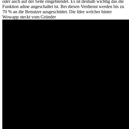
oder auch auf der Seite eingeblendet. Es ist deshalb wichtig das die
Funktion adme angeschaltet ist. Bei diesen Verdienst werden bis zu
70 % an die Benutzer ausgeschüttet. Die Idee welcher hinter
Wowapp steckt vom Gründer