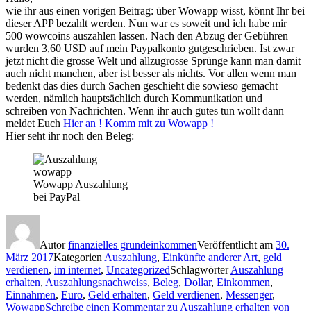
wie ihr aus einen vorigen Beitrag:
über Wowapp wisst, könnt Ihr bei
dieser APP bezahlt werden. Nun war es soweit und ich habe mir
500 wowcoins auszahlen lassen. Nach den Abzug der Gebühren
wurden 3,60 USD auf mein Paypalkonto gutgeschrieben. Ist zwar
jetzt nicht die grosse Welt und allzugrosse Sprünge kann man damit
auch nicht manchen, aber ist besser als nichts. Vor allen wenn man
bedenkt das dies durch Sachen geschieht die sowieso gemacht
werden, nämlich hauptsächlich durch Kommunikation und
schreiben von Nachrichten. Wenn ihr auch gutes tun wollt dann
meldet Euch
Hier an ! Komm mit zu Wowapp !
Hier seht ihr noch den Beleg:
Wowapp Auszahlung
bei PayPal
Autor
finanzielles grundeinkommen
Veröffentlicht am
30.
März 2017
Kategorien
Auszahlung
,
Einkünfte anderer Art
,
geld
verdienen
,
im internet
,
Uncategorized
Schlagwörter
Auszahlung
erhalten
,
Auszahlungsnachweiss
,
Beleg
,
Dollar
,
Einkommen
,
Einnahmen
,
Euro
,
Geld erhalten
,
Geld verdienen
,
Messenger
,
Wowapp
Schreibe einen Kommentar
zu Auszahlung erhalten von