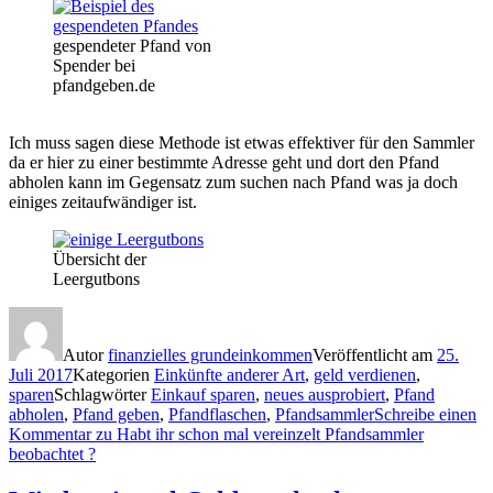
gespendeter Pfand von
Spender bei
pfandgeben.de
Ich muss sagen diese Methode ist etwas effektiver für den Sammler
da er hier zu einer bestimmte Adresse geht und dort den Pfand
abholen kann im Gegensatz zum suchen nach Pfand was ja doch
einiges zeitaufwändiger ist.
Übersicht der
Leergutbons
Autor
finanzielles grundeinkommen
Veröffentlicht am
25.
Juli 2017
Kategorien
Einkünfte anderer Art
,
geld verdienen
,
sparen
Schlagwörter
Einkauf sparen
,
neues ausprobiert
,
Pfand
abholen
,
Pfand geben
,
Pfandflaschen
,
Pfandsammler
Schreibe einen
Kommentar
zu Habt ihr schon mal vereinzelt Pfandsammler
beobachtet ?