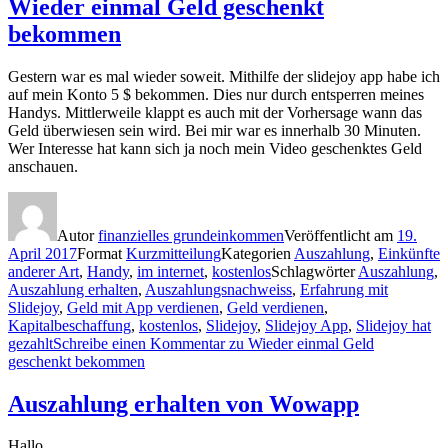
Wieder einmal Geld geschenkt
bekommen
Gestern war es mal wieder soweit. Mithilfe der slidejoy app habe ich
auf mein Konto 5 $ bekommen. Dies nur durch entsperren meines
Handys. Mittlerweile klappt es auch mit der Vorhersage wann das
Geld überwiesen sein wird. Bei mir war es innerhalb 30 Minuten.
Wer Interesse hat kann sich ja noch mein Video geschenktes Geld
anschauen.
Autor
finanzielles grundeinkommen
Veröffentlicht am
19.
April 2017
Format
Kurzmitteilung
Kategorien
Auszahlung
,
Einkünfte
anderer Art
,
Handy
,
im internet
,
kostenlos
Schlagwörter
Auszahlung
,
Auszahlung erhalten
,
Auszahlungsnachweiss
,
Erfahrung mit
Slidejoy
,
Geld mit App verdienen
,
Geld verdienen
,
Kapitalbeschaffung
,
kostenlos
,
Slidejoy
,
Slidejoy App
,
Slidejoy hat
gezahlt
Schreibe einen Kommentar
zu Wieder einmal Geld
geschenkt bekommen
Auszahlung erhalten von Wowapp
Hallo,