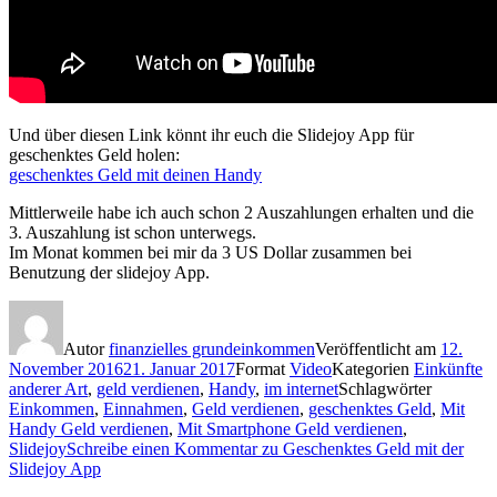
Und über diesen Link könnt ihr euch die Slidejoy App für
geschenktes Geld holen:
geschenktes Geld mit deinen Handy
Mittlerweile habe ich auch schon 2 Auszahlungen erhalten und die
3. Auszahlung ist schon unterwegs.
Im Monat kommen bei mir da 3 US Dollar zusammen bei
Benutzung der slidejoy App.
Autor
finanzielles grundeinkommen
Veröffentlicht am
12.
November 2016
21. Januar 2017
Format
Video
Kategorien
Einkünfte
anderer Art
,
geld verdienen
,
Handy
,
im internet
Schlagwörter
Einkommen
,
Einnahmen
,
Geld verdienen
,
geschenktes Geld
,
Mit
Handy Geld verdienen
,
Mit Smartphone Geld verdienen
,
Slidejoy
Schreibe einen Kommentar
zu Geschenktes Geld mit der
Slidejoy App