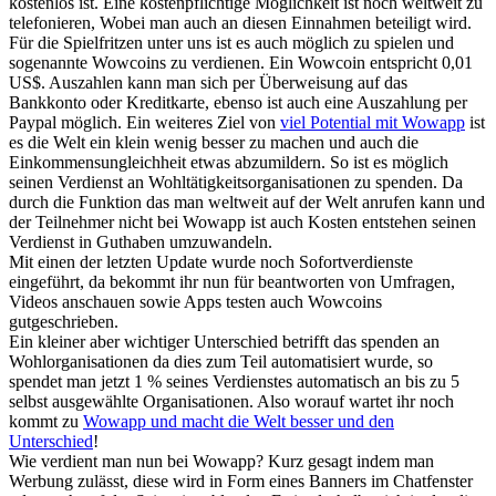
kostenlos ist. Eine kostenpflichtige Möglichkeit ist noch weltweit zu
telefonieren, Wobei man auch an diesen Einnahmen beteiligt wird.
Für die Spielfritzen unter uns ist es auch möglich zu spielen und
sogenannte Wowcoins zu verdienen. Ein Wowcoin entspricht 0,01
US$. Auszahlen kann man sich per Überweisung auf das
Bankkonto oder Kreditkarte, ebenso ist auch eine Auszahlung per
Paypal möglich. Ein weiteres Ziel von
viel Potential mit Wowapp
ist
es die Welt ein klein wenig besser zu machen und auch die
Einkommensungleichheit etwas abzumildern. So ist es möglich
seinen Verdienst an Wohltätigkeitsorganisationen zu spenden. Da
durch die Funktion das man weltweit auf der Welt anrufen kann und
der Teilnehmer nicht bei Wowapp ist auch Kosten entstehen seinen
Verdienst in Guthaben umzuwandeln.
Mit einen der letzten Update wurde noch Sofortverdienste
eingeführt, da bekommt ihr nun für beantworten von Umfragen,
Videos anschauen sowie Apps testen auch Wowcoins
gutgeschrieben.
Ein kleiner aber wichtiger Unterschied betrifft das spenden an
Wohlorganisationen da dies zum Teil automatisiert wurde, so
spendet man jetzt 1 % seines Verdienstes automatisch an bis zu 5
selbst ausgewählte Organisationen. Also worauf wartet ihr noch
kommt zu
Wowapp und macht die Welt besser und den
Unterschied
!
Wie verdient man nun bei Wowapp? Kurz gesagt indem man
Werbung zulässt, diese wird in Form eines Banners im Chatfenster