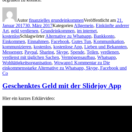
Autor
finanzielles grundeinkommen
Veröffentlicht am
21.
Januar 2017
30. März 2017
Kategorien
Allgemein
,
Einkünfte anderer
Art
,
geld verdienen
,
Grundeinkommen
,
im internet
,
kostenlos
Schlagwörter
Alternative zu Whatsapp
,
Bankkonto
,
Einkommen
,
Einnahmen
,
Facebook
,
Gutes Tun
,
Kommunikation
,
kommunizieren
,
kostenlos
,
kostenlose App
,
Lieben und Bekannten
,
Messenger
,
Paypal
,
Sharing
,
Skype
,
Spende
,
Teilen
,
verdienen
,
verdienst mit täglichen Sachen
,
Vermögensaufbau
,
Whatsapp
,
Wohltätigkeitsorganisation
,
Wowapp
1 Kommentar
zu Die
einkommensstarke Alternative zu Whatsapp, Skype, Facebook und
Co
Geschenktes Geld mit der Slidejoy App
Hier ein kurzes Erklärvideo: