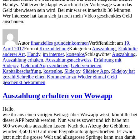
Handys. Mittlerweile klappt es auch mit der Vorhersage wann das
Geld überwiesen sein wird. Bei mir war es innerhalb 30 Minuten.
Wer Interesse hat kann sich ja noch mein Video geschenktes Geld
anschauen.
Autor
finanzielles grundeinkommen
Veröffentlicht am
19.
April 2017
Format
Kurzmitteilung
Kategorien
Auszahlung
,
Einkünfte
anderer Art
,
Handy
,
im internet
,
kostenlos
Schlagwörter
Auszahlung
,
Auszahlung erhalten
,
Auszahlungsnachweiss
,
Erfahrung mit
Slidejoy
,
Geld mit App verdienen
,
Geld verdienen
,
Kapitalbeschaffung
,
kostenlos
,
Slidejoy
,
Slidejoy App
,
Slidejoy hat
gezahlt
Schreibe einen Kommentar
zu Wieder einmal Geld
geschenkt bekommen
Auszahlung erhalten von Wowapp
Hallo,
wie ihr aus einen vorigen Beitrag:
über Wowapp wisst, könnt Ihr bei
dieser APP bezahlt werden. Nun war es soweit und ich habe mir
500 wowcoins auszahlen lassen. Nach den Abzug der Gebühren
wurden 3,60 USD auf mein Paypalkonto gutgeschrieben. Ist zwar
jetzt nicht die grosse Welt und allzugrosse Sprünge kann man damit