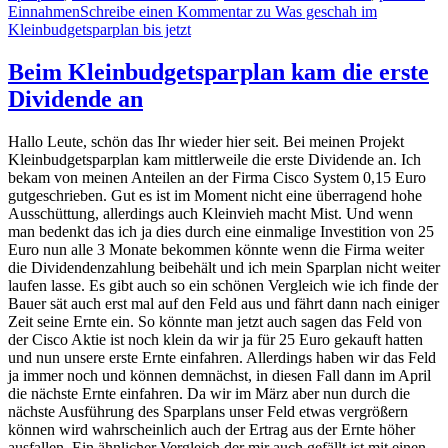
Einnahmen
Schreibe einen Kommentar
zu Was geschah im
Kleinbudgetsparplan bis jetzt
Beim Kleinbudgetsparplan kam die erste
Dividende an
Hallo Leute, schön das Ihr wieder hier seit. Bei meinen Projekt
Kleinbudgetsparplan kam mittlerweile die erste Dividende an. Ich
bekam von meinen Anteilen an der Firma Cisco System 0,15 Euro
gutgeschrieben. Gut es ist im Moment nicht eine überragend hohe
Ausschüttung, allerdings auch Kleinvieh macht Mist. Und wenn
man bedenkt das ich ja dies durch eine einmalige Investition von 25
Euro nun alle 3 Monate bekommen könnte wenn die Firma weiter
die Dividendenzahlung beibehält und ich mein Sparplan nicht weiter
laufen lasse. Es gibt auch so ein schönen Vergleich wie ich finde der
Bauer sät auch erst mal auf den Feld aus und fährt dann nach einiger
Zeit seine Ernte ein. So könnte man jetzt auch sagen das Feld von
der Cisco Aktie ist noch klein da wir ja für 25 Euro gekauft hatten
und nun unsere erste Ernte einfahren. Allerdings haben wir das Feld
ja immer noch und können demnächst, in diesen Fall dann im April
die nächste Ernte einfahren. Da wir im März aber nun durch die
nächste Ausführung des Sparplans unser Feld etwas vergrößern
können wird wahrscheinlich auch der Ertrag aus der Ernte höher
ausfallen. Ein ähnlicher Vergleich der mir auch gefällt ist mit einen