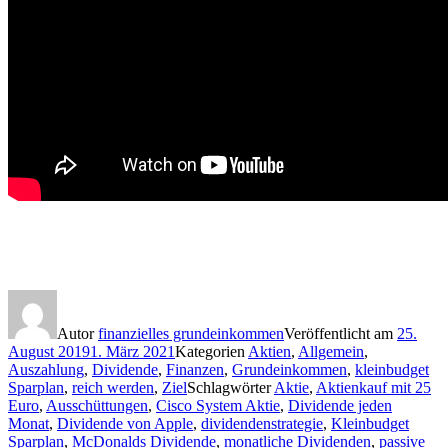
Autor
finanzielles grundeinkommen
Veröffentlicht am
25.
August 2019
1. März 2021
Kategorien
Aktien
,
Allgemein
,
Auszahlung
,
Dividende
,
Finanzen
,
Grundeinkommen
,
kleinbudget
Sparplan
,
reich werden
,
Ziel
Schlagwörter
Aktie
,
Aktienkauf mit 25
Euro
,
Ausschüttungen
,
Cisco System Aktie
,
Dividende jeden
Monat
,
Dividende von Apple
,
dividendenstrategie
,
Kleinbudget
Sparplan
,
McDonalds Dividende
,
monatliche Dividenden
,
passive