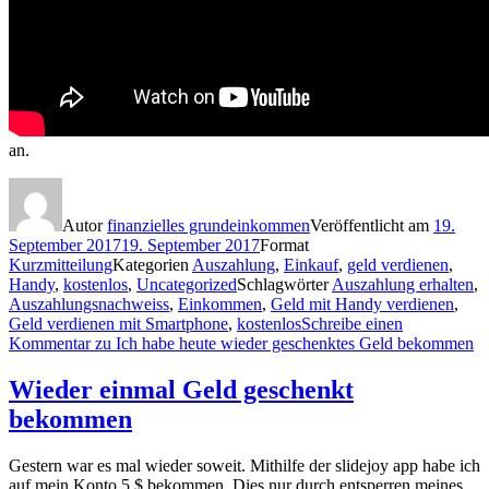
an.
Autor
finanzielles grundeinkommen
Veröffentlicht am
19.
September 2017
19. September 2017
Format
Kurzmitteilung
Kategorien
Auszahlung
,
Einkauf
,
geld verdienen
,
Handy
,
kostenlos
,
Uncategorized
Schlagwörter
Auszahlung erhalten
,
Auszahlungsnachweiss
,
Einkommen
,
Geld mit Handy verdienen
,
Geld verdienen mit Smartphone
,
kostenlos
Schreibe einen
Kommentar
zu Ich habe heute wieder geschenktes Geld bekommen
Wieder einmal Geld geschenkt
bekommen
Gestern war es mal wieder soweit. Mithilfe der slidejoy app habe ich
auf mein Konto 5 $ bekommen. Dies nur durch entsperren meines