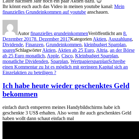
Laufe nächsten Jahr noch ein paar Aktien dazu. 😉
Ihr könnt euch auch das Video in meinen youtube kanal:
Mein
finanzielles Grundeinkommen auf youtube
anschauen.
Autor
finanzielles grundeinkommen
Veröffentlicht am
8.
Dezember 2017
8. Dezember 2017
Kategorien
Aktien
,
Auszahlung
,
Dividende
,
Finanzen
,
Grundeinkommen
,
kleinbudget Sparplan
,
sparen
Schlagwörter
Aktien
,
Aktien ab 25 Euro
,
Altria
,
an der Börse
ab 25 Euro monatlich
,
Apple
,
Cisco
,
Kleinbudget Sparplan
,
monatliche Dividenden
,
Sparplan
,
Wertpapiersparplan
Schreibe
einen Kommentar
zu Ist es möglich mit geringen Kapital sich an
Einzelaktien zu beteiligen ?
Ich habe heute wieder geschenktes Geld
bekommen
einfach durch entsperren meines Handybildschirms habe ich
geschenkte 3 US$ erhalten. Also wenn ihr auch geschenktes Geld
haben wollt dann schaut einfach mal