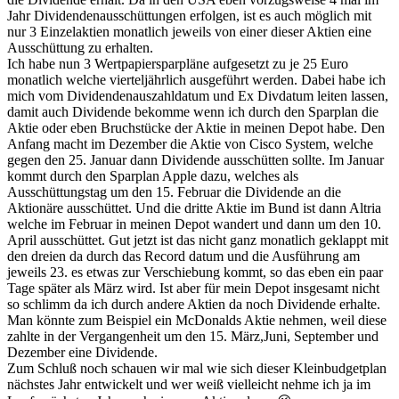
Jahr Dividendenausschüttungen erfolgen, ist es auch möglich mit
nur 3 Einzelaktien monatlich jeweils von einer dieser Aktien eine
Ausschüttung zu erhalten.
Ich habe nun 3 Wertpapiersparpläne aufgesetzt zu je 25 Euro
monatlich welche vierteljährlich ausgeführt werden. Dabei habe ich
mich vom Dividendenauszahldatum und Ex Divdatum leiten lassen,
damit auch Dividende bekomme wenn ich durch den Sparplan die
Aktie oder eben Bruchstücke der Aktie in meinen Depot habe. Den
Anfang macht im Dezember die Aktie von Cisco System, welche
gegen den 25. Januar dann Dividende ausschütten sollte. Im Januar
kommt durch den Sparplan Apple dazu, welches als
Ausschüttungstag um den 15. Februar die Dividende an die
Aktionäre ausschüttet. Und die dritte Aktie im Bund ist dann Altria
welche im Februar in meinen Depot wandert und dann um den 10.
April ausschüttet. Gut jetzt ist das nicht ganz monatlich geklappt mit
den dreien da durch das Record datum und die Ausführung am
jeweils 23. es etwas zur Verschiebung kommt, so das eben ein paar
Tage später als März wird. Ist aber für mein Depot insgesamt nicht
so schlimm da ich durch andere Aktien da noch Dividende erhalte.
Man könnte zum Beispiel ein McDonalds Aktie nehmen, weil diese
zahlte in der Vergangenheit um den 15. März,Juni, September und
Dezember eine Dividende.
Zum Schluß noch schauen wir mal wie sich dieser Kleinbudgetplan
nächstes Jahr entwickelt und wer weiß vielleicht nehme ich ja im