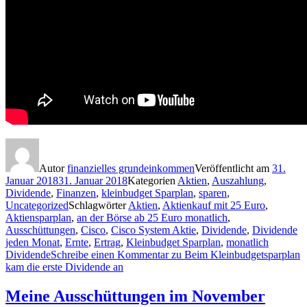
Autor
finanzielles grundeinkommen
Veröffentlicht am
31.
Januar 2018
31. Januar 2018
Kategorien
Aktien
,
Auszahlung
,
Dividende
,
Finanzen
,
kleinbudget Sparplan
,
sparen
,
Uncategorized
Schlagwörter
Aktien
,
Aktienkauf mit 25 Euro
,
Aktiensparplan
,
an der Börse ab 25 Euro monatlich
,
Ausschüttungen
,
Cisco
,
Cisco System Aktie
,
Dividende
,
Dividende
jeden Monat
,
Ernte
,
Ertrag
,
Kleinbudget Sparplan
,
monatlich
Dividende
Schreibe einen Kommentar
zu Beim Kleinbudgetsparplan
kam die erste Dividende an
Meine Ausschüttungen im November