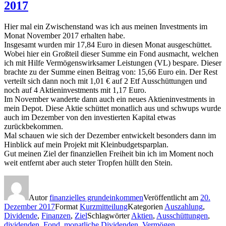
2017
Hier mal ein Zwischenstand was ich aus meinen Investments im
Monat November 2017 erhalten habe.
Insgesamt wurden mir 17,84 Euro in diesen Monat ausgeschüttet.
Wobei hier ein Großteil dieser Summe ein Fond ausmacht, welchen
ich mit Hilfe Vermögenswirksamer Leistungen (VL) bespare. Dieser
brachte zu der Summe einen Beitrag von: 15,66 Euro ein. Der Rest
verteilt sich dann noch mit 1,01 € auf 2 Etf Ausschüttungen und
noch auf 4 Aktieninvestments mit 1,17 Euro.
Im November wanderte dann auch ein neues Aktieninvestments in
mein Depot. Diese Aktie schüttet monatlich aus und schwups wurde
auch im Dezember von den investierten Kapital etwas
zurückbekommen.
Mal schauen wie sich der Dezember entwickelt besonders dann im
Hinblick auf mein Projekt mit Kleinbudgetsparplan.
Gut meinen Ziel der finanziellen Freiheit bin ich im Moment noch
weit entfernt aber auch steter Tropfen hüllt den Stein.
Autor
finanzielles grundeinkommen
Veröffentlicht am
20.
Dezember 2017
Format
Kurzmitteilung
Kategorien
Auszahlung
,
Dividende
,
Finanzen
,
Ziel
Schlagwörter
Aktien
,
Ausschüttungen
,
dividenden
,
Fond
,
monatliche Dividenden
,
Vermögen
,