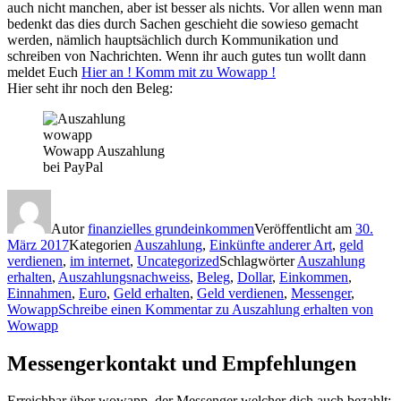
auch nicht manchen, aber ist besser als nichts. Vor allen wenn man
bedenkt das dies durch Sachen geschieht die sowieso gemacht
werden, nämlich hauptsächlich durch Kommunikation und
schreiben von Nachrichten. Wenn ihr auch gutes tun wollt dann
meldet Euch
Hier an ! Komm mit zu Wowapp !
Hier seht ihr noch den Beleg:
Wowapp Auszahlung
bei PayPal
Autor
finanzielles grundeinkommen
Veröffentlicht am
30.
März 2017
Kategorien
Auszahlung
,
Einkünfte anderer Art
,
geld
verdienen
,
im internet
,
Uncategorized
Schlagwörter
Auszahlung
erhalten
,
Auszahlungsnachweiss
,
Beleg
,
Dollar
,
Einkommen
,
Einnahmen
,
Euro
,
Geld erhalten
,
Geld verdienen
,
Messenger
,
Wowapp
Schreibe einen Kommentar
zu Auszahlung erhalten von
Wowapp
Messengerkontakt und Empfehlungen
Erreichbar über wowapp, der Messenger welcher dich auch bezahlt: