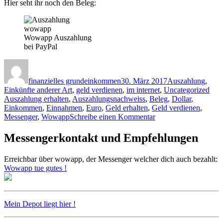
Hier seht ihr noch den Beleg:
Wowapp Auszahlung
bei PayPal
Autor
Veröffentlicht
Kategorien
am
finanzielles grundeinkommen
30. März 2017
Auszahlung
,
Schl
Einkünfte anderer Art
,
geld verdienen
,
im internet
,
Uncategorized
Auszahlung erhalten
,
Auszahlungsnachweiss
,
Beleg
,
Dollar
,
Einkommen
,
Einnahmen
,
Euro
,
Geld erhalten
,
Geld verdienen
,
zu
Messenger
,
Wowapp
Schreibe einen Kommentar
Auszahlung
erhalten
Messengerkontakt und Empfehlungen
von
Wowapp
Erreichbar über wowapp, der Messenger welcher dich auch bezahlt:
Wowapp tue gutes !
Mein Depot liegt hier !