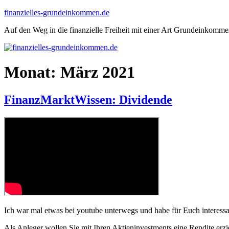
Zum
finanzielles-grundeinkommen.de
Inhalt
Auf den Weg in die finanzielle Freiheit mit einer Art Grundeinkomm
springen
Monat:
März 2021
FinanzMarktWissen: Dividende
Ich war mal etwas bei youtube unterwegs und habe für Euch interessa
Als Anleger wollen Sie mit Ihren Aktieninvestments eine Rendite er