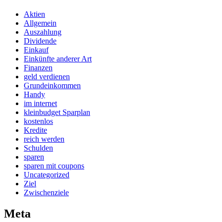
Aktien
Allgemein
Auszahlung
Dividende
Einkauf
Einkünfte anderer Art
Finanzen
geld verdienen
Grundeinkommen
Handy
im internet
kleinbudget Sparplan
kostenlos
Kredite
reich werden
Schulden
sparen
sparen mit coupons
Uncategorized
Ziel
Zwischenziele
Meta