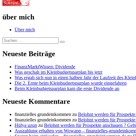
über mich
Über mich
Suche
Suchen
nach:
Neueste Beiträge
FinanzMarktWissen: Dividende
Was geschah im Kleinbudgetsparplan bis jetzt
Was ergab sich nun in einen halben Jahr der Laufzeit des Klei
Die 2. Ernte beim Kleinbudgetsparplan wurde eingefahren
Beim Kleinbudgetsparplan kam die erste Dividende an
Neueste Kommentare
finanzielles grundeinkommen
zu
Belohnt werden für Prospekte
finanzielles grundeinkommen
zu
Belohnt werden für Prospekte
Hülya uzun
zu
Belohnt werden für Prospekte anschauen ? Geht
Auszahlung erhalten von Wowapp – finanzielles-grundeinkom