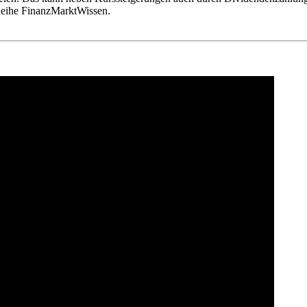
Reihe FinanzMarktWissen.