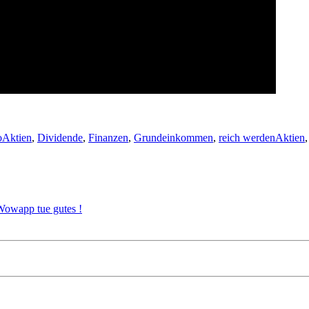
at
Kategorien
Schlagw
o
Aktien
,
Dividende
,
Finanzen
,
Grundeinkommen
,
reich werden
Aktien
Wissen:
owapp tue gutes !