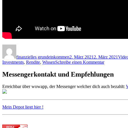
Autor
Veröffentlicht
Form
am
finanzielles grundeinkommen
2. März 2021
2. März 2021
Vide
zu
Investments
,
Rendite
,
Wissen
Schreibe einen Kommentar
FinanzMarkt
Dividende
Messengerkontakt und Empfehlungen
Erreichbar über wowapp, der Messenger welcher dich auch bezahlt:
W
Mein Depot liegt hier !