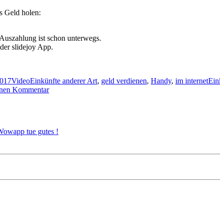
s Geld holen:
 Auszahlung ist schon unterwegs.
er slidejoy App.
Format
Kategorien
Sch
2017
Video
Einkünfte anderer Art
,
geld verdienen
,
Handy
,
im internet
Ei
zu
inen Kommentar
Geschenktes
Geld
mit
der
owapp tue gutes !
Slidejoy
App