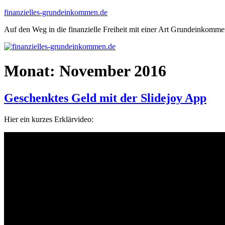
Zum
finanzielles-grundeinkommen.de
Inhalt
Auf den Weg in die finanzielle Freiheit mit einer Art Grundeinkomm
springen
Monat:
November 2016
Geschenktes Geld mit der Slidejoy App
Hier ein kurzes Erklärvideo: