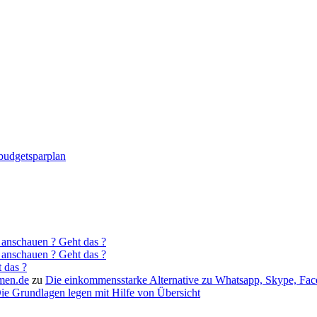
nbudgetsparplan
 anschauen ? Geht das ?
 anschauen ? Geht das ?
 das ?
men.de
zu
Die einkommensstarke Alternative zu Whatsapp, Skype, Fa
ie Grundlagen legen mit Hilfe von Übersicht