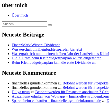
über mich
Über mich
Suche
Suchen
nach:
Neueste Beiträge
FinanzMarktWissen: Dividende
Was geschah im Kleinbudgetsparplan bis jetzt
Was ergab sich nun in einen halben Jahr der Laufzeit des Klei
Die 2. Ernte beim Kleinbudgetsparplan wurde eingefahren
Beim Kleinbudgetsparplan kam die erste Dividende an
Neueste Kommentare
finanzielles grundeinkommen
zu
Belohnt werden für Prospekte
finanzielles grundeinkommen
zu
Belohnt werden für Prospekte
Hülya uzun
zu
Belohnt werden für Prospekte anschauen ? Geht
Auszahlung erhalten von Wowapp – finanzielles-grundeinkom
Sparen beim einkaufen – finanzielles-grundeinkommen.de
zu
D