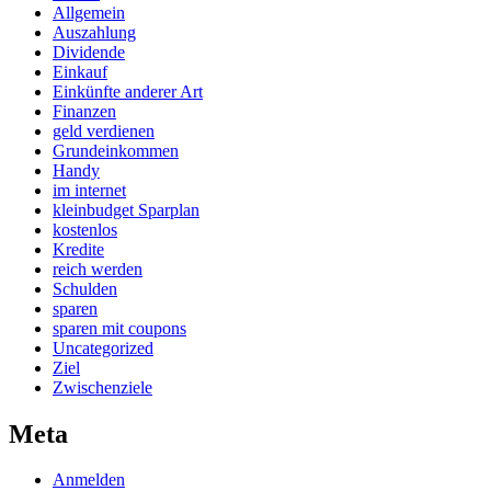
Allgemein
Auszahlung
Dividende
Einkauf
Einkünfte anderer Art
Finanzen
geld verdienen
Grundeinkommen
Handy
im internet
kleinbudget Sparplan
kostenlos
Kredite
reich werden
Schulden
sparen
sparen mit coupons
Uncategorized
Ziel
Zwischenziele
Meta
Anmelden