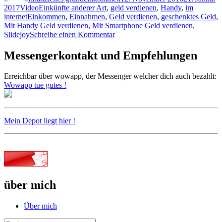
Format
Kategorien
2017
Video
Einkünfte anderer Art
,
geld verdienen
,
Handy
,
im
Schlagwörter
internet
Einkommen
,
Einnahmen
,
Geld verdienen
,
geschenktes Geld
,
Mit Handy Geld verdienen
,
Mit Smartphone Geld verdienen
,
zu
Slidejoy
Schreibe einen Kommentar
Geschenktes
Geld
Messengerkontakt und Empfehlungen
mit
der
Erreichbar über wowapp, der Messenger welcher dich auch bezahlt:
Slidejoy
Wowapp tue gutes !
App
Mein Depot liegt hier !
über mich
Über mich