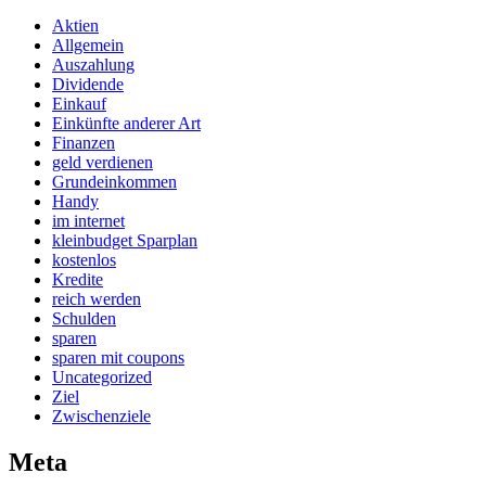
Aktien
Allgemein
Auszahlung
Dividende
Einkauf
Einkünfte anderer Art
Finanzen
geld verdienen
Grundeinkommen
Handy
im internet
kleinbudget Sparplan
kostenlos
Kredite
reich werden
Schulden
sparen
sparen mit coupons
Uncategorized
Ziel
Zwischenziele
Meta