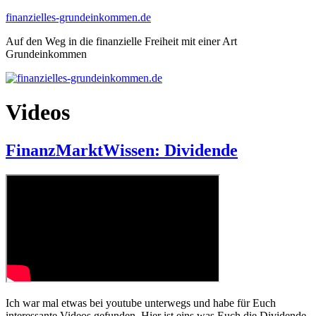
Zum
finanzielles-grundeinkommen.de
Inhalt
Auf den Weg in die finanzielle Freiheit mit einer Art
springen
Grundeinkommen
Videos
FinanzMarktWissen: Dividende
Ich war mal etwas bei youtube unterwegs und habe für Euch
interessante Videos gefunden. Hier ist eins was Euch die Dividende