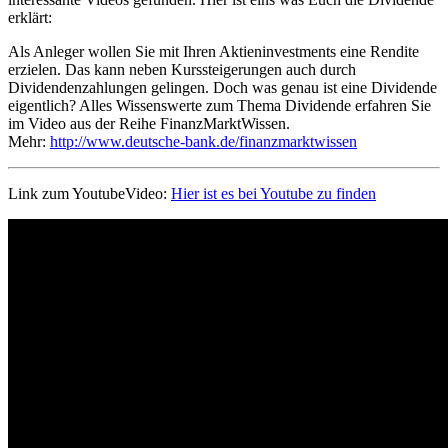
erklärt:
Als Anleger wollen Sie mit Ihren Aktieninvestments eine Rendite
erzielen. Das kann neben Kurssteigerungen auch durch
Dividendenzahlungen gelingen. Doch was genau ist eine Dividende
eigentlich? Alles Wissenswerte zum Thema Dividende erfahren Sie
im Video aus der Reihe FinanzMarktWissen.
Mehr:
http://www.deutsche-bank.de/finanzmarktwissen
Link zum YoutubeVideo:
Hier ist es bei Youtube zu finden