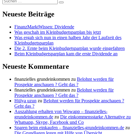
Suche
Suchen
nach:
Neueste Beiträge
FinanzMarktWissen: Dividende
Was geschah im Kleinbudgetsparplan bis jetzt
Was ergab sich nun in einen halben Jahr der Laufzeit des
Kleinbudgetsparplan
Die 2. Ernte beim Kleinbudgetsparplan wurde eingefahren
Beim Kleinbudgetsparplan kam die erste Dividende an
Neueste Kommentare
finanzielles grundeinkommen
zu
Belohnt werden für
Prospekte anschauen ? Geht das ?
finanzielles grundeinkommen
zu
Belohnt werden für
Prospekte anschauen ? Geht das ?
Hülya uzun
zu
Belohnt werden für Prospekte anschauen ?
Geht das ?
Auszahlung erhalten von Wowapp – finanzielles-
grundeinkommen.de
zu
Die einkommensstarke Alternative zu
Whatsapp, Skype, Facebook und Co
Sparen beim einkaufen – finanzielles-grundeinkommen.de
zu
Die Grundlagen legen mit Hilfe von Übersicht