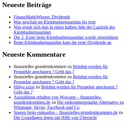
Neueste Beiträge
FinanzMarktWissen: Dividende
Was geschah im Kleinbudgetsparplan bis jetzt
Was ergab sich nun in einen halben Jahr der Laufzeit des
Kleinbudgetsparplan
Die 2. Ernte beim Kleinbudgetsparplan wurde eingefahren
Beim Kleinbudgetsparplan kam die erste Dividende an
Neueste Kommentare
finanzielles grundeinkommen
zu
Belohnt werden für
Prospekte anschauen ? Geht das ?
finanzielles grundeinkommen
zu
Belohnt werden für
Prospekte anschauen ? Geht das ?
Hülya uzun
zu
Belohnt werden für Prospekte anschauen ?
Geht das ?
Auszahlung erhalten von Wowapp – finanzielles-
grundeinkommen.de
zu
Die einkommensstarke Alternative zu
Whatsapp, Skype, Facebook und Co
Sparen beim einkaufen – finanzielles-grundeinkommen.de
zu
Die Grundlagen legen mit Hilfe von Übersicht