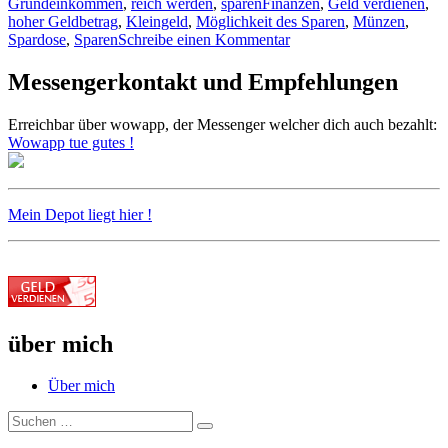
Schlagwörter
Grundeinkommen
,
reich werden
,
sparen
Finanzen
,
Geld verdienen
,
hoher Geldbetrag
,
Kleingeld
,
Möglichkeit des Sparen
,
Münzen
,
zu
Spardose
,
Sparen
Schreibe einen Kommentar
Leichteres
Sparen
Messengerkontakt und Empfehlungen
beim
Einkauf
Erreichbar über wowapp, der Messenger welcher dich auch bezahlt:
und
Wowapp tue gutes !
nach
Barzahlung
Mein Depot liegt hier !
über mich
Über mich
Suche
Suchen
nach: