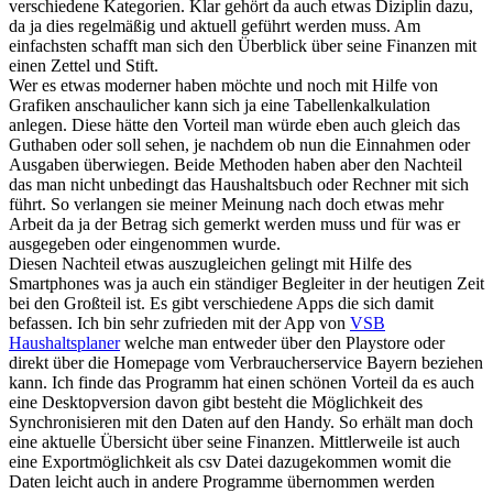
verschiedene Kategorien. Klar gehört da auch etwas Diziplin dazu,
da ja dies regelmäßig und aktuell geführt werden muss. Am
einfachsten schafft man sich den Überblick über seine Finanzen mit
einen Zettel und Stift.
Wer es etwas moderner haben möchte und noch mit Hilfe von
Grafiken anschaulicher kann sich ja eine Tabellenkalkulation
anlegen. Diese hätte den Vorteil man würde eben auch gleich das
Guthaben oder soll sehen, je nachdem ob nun die Einnahmen oder
Ausgaben überwiegen. Beide Methoden haben aber den Nachteil
das man nicht unbedingt das Haushaltsbuch oder Rechner mit sich
führt. So verlangen sie meiner Meinung nach doch etwas mehr
Arbeit da ja der Betrag sich gemerkt werden muss und für was er
ausgegeben oder eingenommen wurde.
Diesen Nachteil etwas auszugleichen gelingt mit Hilfe des
Smartphones was ja auch ein ständiger Begleiter in der heutigen Zeit
bei den Großteil ist. Es gibt verschiedene Apps die sich damit
befassen. Ich bin sehr zufrieden mit der App von
VSB
Haushaltsplaner
welche man entweder über den Playstore oder
direkt über die Homepage vom Verbraucherservice Bayern beziehen
kann. Ich finde das Programm hat einen schönen Vorteil da es auch
eine Desktopversion davon gibt besteht die Möglichkeit des
Synchronisieren mit den Daten auf den Handy. So erhält man doch
eine aktuelle Übersicht über seine Finanzen. Mittlerweile ist auch
eine Exportmöglichkeit als csv Datei dazugekommen womit die
Daten leicht auch in andere Programme übernommen werden