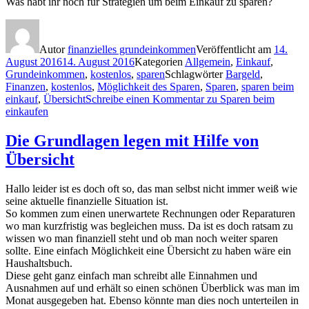
Was habt ihr noch für Strategien um beim Einkauf zu sparen?
Autor
finanzielles grundeinkommen
Veröffentlicht am
14.
August 2016
14. August 2016
Kategorien
Allgemein
,
Einkauf
,
Grundeinkommen
,
kostenlos
,
sparen
Schlagwörter
Bargeld
,
Finanzen
,
kostenlos
,
Möglichkeit des Sparen
,
Sparen
,
sparen beim
einkauf
,
Übersicht
Schreibe einen Kommentar
zu Sparen beim
einkaufen
Die Grundlagen legen mit Hilfe von
Übersicht
Hallo leider ist es doch oft so, das man selbst nicht immer weiß wie
seine aktuelle finanzielle Situation ist.
So kommen zum einen unerwartete Rechnungen oder Reparaturen
wo man kurzfristig was begleichen muss. Da ist es doch ratsam zu
wissen wo man finanziell steht und ob man noch weiter sparen
sollte. Eine einfach Möglichkeit eine Übersicht zu haben wäre ein
Haushaltsbuch.
Diese geht ganz einfach man schreibt alle Einnahmen und
Ausnahmen auf und erhält so einen schönen Überblick was man im
Monat ausgegeben hat. Ebenso könnte man dies noch unterteilen in