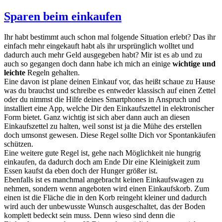
Sparen beim einkaufen
Ihr habt bestimmt auch schon mal folgende Situation erlebt? Das ihr
einfach mehr eingekauft habt als ihr ursprünglich wolltet und
dadurch auch mehr Geld ausgegeben habt? Mir ist es ab und zu
auch so gegangen doch dann habe ich mich an einige
wichtige und
leichte
Regeln gehalten.
Eine davon ist plane deinen Einkauf vor, das heißt schaue zu Hause
was du brauchst und schreibe es entweder klassisch auf einen Zettel
oder du nimmst die Hilfe deines Smartphones in Anspruch und
installiert eine App, welche Dir den Einkaufszettel in elektronischer
Form bietet. Ganz wichtig ist sich aber dann auch an diesen
Einkaufszettel zu halten, weil sonst ist ja die Mühe des erstellen
doch umsonst gewesen. Diese Regel sollte Dich vor Spontankäufen
schützen.
Eine weitere gute Regel ist, gehe nach Möglichkeit nie hungrig
einkaufen, da dadurch doch am Ende Dir eine Kleinigkeit zum
Essen kaufst da eben doch der Hunger größer ist.
Ebenfalls ist es manchmal angebracht keinen Einkaufswagen zu
nehmen, sondern wenn angeboten wird einen Einkaufskorb. Zum
einen ist die Fläche die in den Korb reingeht kleiner und dadurch
wird auch der unbewusste Wunsch ausgeschaltet, das der Boden
komplett bedeckt sein muss. Denn wieso sind denn die