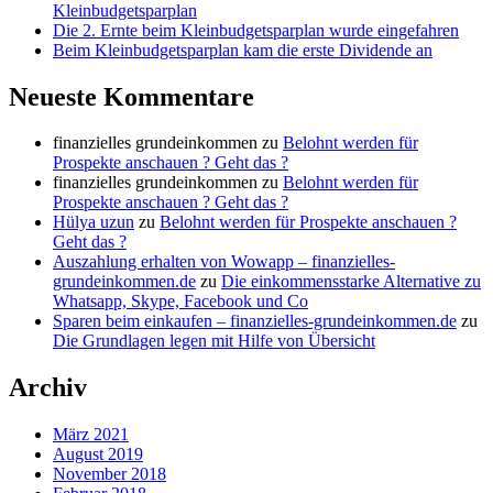
Kleinbudgetsparplan
Die 2. Ernte beim Kleinbudgetsparplan wurde eingefahren
Beim Kleinbudgetsparplan kam die erste Dividende an
Neueste Kommentare
finanzielles grundeinkommen
zu
Belohnt werden für
Prospekte anschauen ? Geht das ?
finanzielles grundeinkommen
zu
Belohnt werden für
Prospekte anschauen ? Geht das ?
Hülya uzun
zu
Belohnt werden für Prospekte anschauen ?
Geht das ?
Auszahlung erhalten von Wowapp – finanzielles-
grundeinkommen.de
zu
Die einkommensstarke Alternative zu
Whatsapp, Skype, Facebook und Co
Sparen beim einkaufen – finanzielles-grundeinkommen.de
zu
Die Grundlagen legen mit Hilfe von Übersicht
Archiv
März 2021
August 2019
November 2018