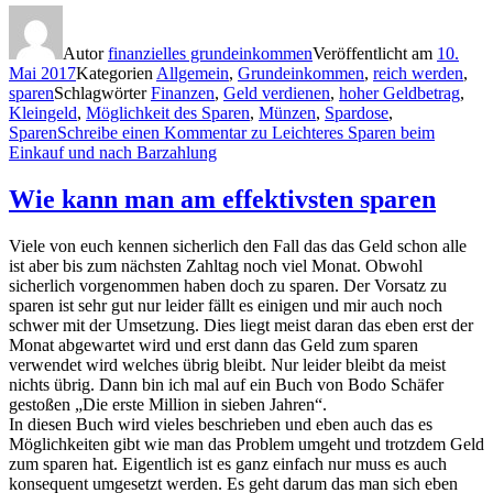
Autor
finanzielles grundeinkommen
Veröffentlicht am
10.
Mai 2017
Kategorien
Allgemein
,
Grundeinkommen
,
reich werden
,
sparen
Schlagwörter
Finanzen
,
Geld verdienen
,
hoher Geldbetrag
,
Kleingeld
,
Möglichkeit des Sparen
,
Münzen
,
Spardose
,
Sparen
Schreibe einen Kommentar
zu Leichteres Sparen beim
Einkauf und nach Barzahlung
Wie kann man am effektivsten sparen
Viele von euch kennen sicherlich den Fall das das Geld schon alle
ist aber bis zum nächsten Zahltag noch viel Monat. Obwohl
sicherlich vorgenommen haben doch zu sparen. Der Vorsatz zu
sparen ist sehr gut nur leider fällt es einigen und mir auch noch
schwer mit der Umsetzung. Dies liegt meist daran das eben erst der
Monat abgewartet wird und erst dann das Geld zum sparen
verwendet wird welches übrig bleibt. Nur leider bleibt da meist
nichts übrig. Dann bin ich mal auf ein Buch von Bodo Schäfer
gestoßen „Die erste Million in sieben Jahren“.
In diesen Buch wird vieles beschrieben und eben auch das es
Möglichkeiten gibt wie man das Problem umgeht und trotzdem Geld
zum sparen hat. Eigentlich ist es ganz einfach nur muss es auch
konsequent umgesetzt werden. Es geht darum das man sich eben