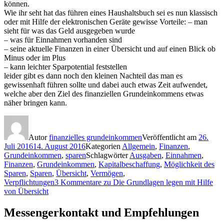
können.
Wie ihr seht hat das führen eines Haushaltsbuch sei es nun klassisch
oder mit Hilfe der elektronischen Geräte gewisse Vorteile: – man
sieht für was das Geld ausgegeben wurde
– was für Einnahmen vorhanden sind
– seine aktuelle Finanzen in einer Übersicht und auf einen Blick ob
Minus oder im Plus
– kann leichter Sparpotential feststellen
leider gibt es dann noch den kleinen Nachteil das man es
gewissenhaft führen sollte und dabei auch etwas Zeit aufwendet,
welche aber den Ziel des finanziellen Grundeinkommens etwas
näher bringen kann.
Autor
finanzielles grundeinkommen
Veröffentlicht am
26.
Juli 2016
14. August 2016
Kategorien
Allgemein
,
Finanzen
,
Grundeinkommen
,
sparen
Schlagwörter
Ausgaben
,
Einnahmen
,
Finanzen
,
Grundeinkommen
,
Kapitalbeschaffung
,
Möglichkeit des
Sparen
,
Sparen
,
Übersicht
,
Vermögen
,
Verpflichtungen
3 Kommentare
zu Die Grundlagen legen mit Hilfe
von Übersicht
Messengerkontakt und Empfehlungen