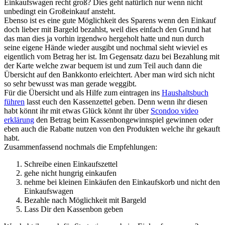
Einkaufswagen recht groß? Dies geht natürlich nur wenn nicht
unbedingt ein Großeinkauf ansteht.
Ebenso ist es eine gute Möglichkeit des Sparens wenn den Einkauf
doch lieber mit Bargeld bezahlst, weil dies einfach den Grund hat
das man dies ja vorhin irgendwo hergeholt hatte und nun durch
seine eigene Hände wieder ausgibt und nochmal sieht wieviel es
eigentlich vom Betrag her ist. Im Gegensatz dazu bei Bezahlung mit
der Karte welche zwar bequem ist und zum Teil auch dann die
Übersicht auf den Bankkonto erleichtert. Aber man wird sich nicht
so sehr bewusst was man gerade weggibt.
Für die Übersicht und als Hilfe zum eintragen ins
Haushaltsbuch
führen
lasst euch den Kassenzettel geben. Denn wenn ihr diesen
habt könnt ihr mit etwas Glück könnt ihr über
Scondoo video
erklärung
den Betrag beim Kassenbongewinnspiel gewinnen oder
eben auch die Rabatte nutzen von den Produkten welche ihr gekauft
habt.
Zusammenfassend nochmals die Empfehlungen:
Schreibe einen Einkaufszettel
gehe nicht hungrig einkaufen
nehme bei kleinen Einkäufen den Einkaufskorb und nicht den
Einkaufswagen
Bezahle nach Möglichkeit mit Bargeld
Lass Dir den Kassenbon geben