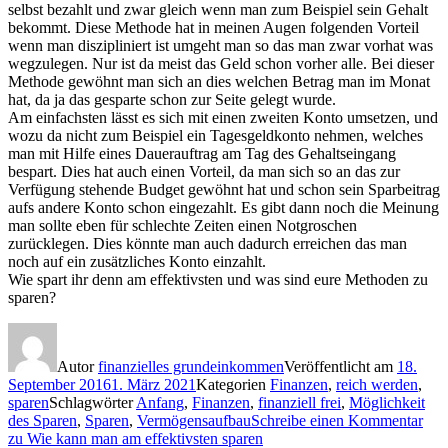
selbst bezahlt und zwar gleich wenn man zum Beispiel sein Gehalt
bekommt. Diese Methode hat in meinen Augen folgenden Vorteil
wenn man diszipliniert ist umgeht man so das man zwar vorhat was
wegzulegen. Nur ist da meist das Geld schon vorher alle. Bei dieser
Methode gewöhnt man sich an dies welchen Betrag man im Monat
hat, da ja das gesparte schon zur Seite gelegt wurde.
Am einfachsten lässt es sich mit einen zweiten Konto umsetzen, und
wozu da nicht zum Beispiel ein Tagesgeldkonto nehmen, welches
man mit Hilfe eines Dauerauftrag am Tag des Gehaltseingang
bespart. Dies hat auch einen Vorteil, da man sich so an das zur
Verfügung stehende Budget gewöhnt hat und schon sein Sparbeitrag
aufs andere Konto schon eingezahlt. Es gibt dann noch die Meinung
man sollte eben für schlechte Zeiten einen Notgroschen
zurücklegen. Dies könnte man auch dadurch erreichen das man
noch auf ein zusätzliches Konto einzahlt.
Wie spart ihr denn am effektivsten und was sind eure Methoden zu
sparen?
Autor
finanzielles grundeinkommen
Veröffentlicht am
18.
September 2016
1. März 2021
Kategorien
Finanzen
,
reich werden
,
sparen
Schlagwörter
Anfang
,
Finanzen
,
finanziell frei
,
Möglichkeit
des Sparen
,
Sparen
,
Vermögensaufbau
Schreibe einen Kommentar
zu Wie kann man am effektivsten sparen