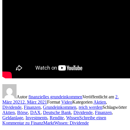
Autor
finanzielles grundeinkommen
Veröffentlicht am
2.
März 2021
2. März 2021
Format
Video
Kategorien
Aktien
,
Dividende
,
Finanzen
,
Grundeinkommen
,
reich werden
Schlagwörter
Aktien
,
Börse
,
DAX
,
Deutsche Bank
,
Dividende
,
Finanzen
,
Geldanlage
,
Investments
,
Rendite
,
Wissen
Schreibe einen
Kommentar
zu FinanzMarktWissen: Dividende