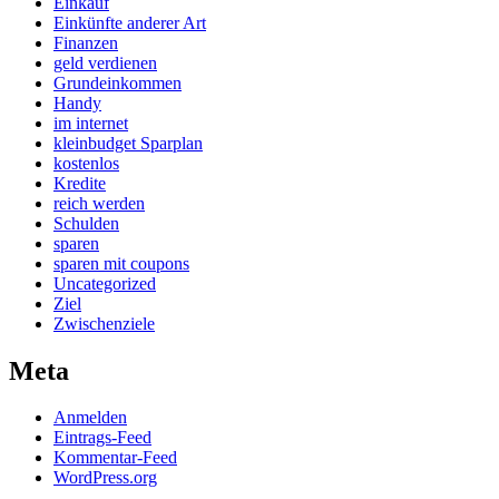
Einkauf
Einkünfte anderer Art
Finanzen
geld verdienen
Grundeinkommen
Handy
im internet
kleinbudget Sparplan
kostenlos
Kredite
reich werden
Schulden
sparen
sparen mit coupons
Uncategorized
Ziel
Zwischenziele
Meta
Anmelden
Eintrags-Feed
Kommentar-Feed
WordPress.org