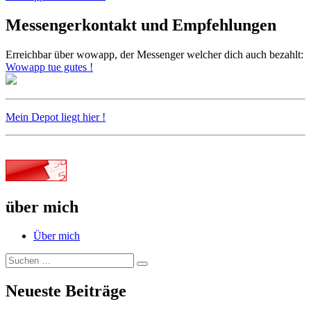
Die
einkommensstarke
Messengerkontakt und Empfehlungen
Alternative
zu
Erreichbar über wowapp, der Messenger welcher dich auch bezahlt:
Whatsapp,
Wowapp tue gutes !
Skype,
Facebook
und
Co
Mein Depot liegt hier !
über mich
Über mich
Suche
Suchen
nach:
Neueste Beiträge