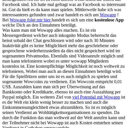
Facebook sind. Ich hatte mal gefragt was an Facebook so interessant
ist. Gut da hieß es da kann man spielen. Mittlerweile habe ich was
interessanteres gefunden und zwar handelt es sich um
Wowapp
!
Bei
Wowapp folgt mir hier
handelt es sich um eine
kostenlose App
welche Dich an den Einnahmen beteiligt.
Was kann man mit Wowapp alles machen. Es ist ein
Messengerdienst welcher auch inkognito Modus beherrscht das
heisst sobald der Chat geschlossen wird oder nach 30 Minuten
Inaktivität gibt es keine Möglichkeit mehr das geschriebene oder
gesprochene wiederherzustellen da dies nicht gespeichert wird im
sogenannten Privatmodus. Ebenfalls sind Videoanrufe möglich und
man kann telefonieren wobei es unter wowapp Mitgliedern
kostenlos ist. Eine kostenpflichtige Möglichkeit ist noch weltweit zu
telefonieren, Wobei man auch an diesen Einnahmen beteiligt wird.
Für die Spielfritzen unter uns ist es auch möglich zu spielen und
sogenannte Wowcoins zu verdienen. Ein Wowcoin entspricht 0,01
US$. Auszahlen kann man sich per Überweisung auf das
Bankkonto oder Kreditkarte, ebenso ist auch eine Auszahlung per
Paypal möglich. Ein weiteres Ziel von
viel Potential mit Wowapp
ist
es die Welt ein klein wenig besser zu machen und auch die
Einkommensungleichheit etwas abzumildern. So ist es möglich
seinen Verdienst an Wohltätigkeitsorganisationen zu spenden. Da
durch die Funktion das man weltweit auf der Welt anrufen kann und
der Teilnehmer nicht bei Wowapp ist auch Kosten entstehen seinen
Verdienst in Guthaben umzuwandeln.