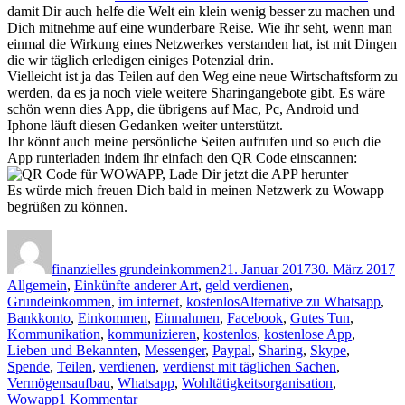
damit Dir auch helfe die Welt ein klein wenig besser zu machen und
Dich mitnehme auf eine wunderbare Reise. Wie ihr seht, wenn man
einmal die Wirkung eines Netzwerkes verstanden hat, ist mit Dingen
die wir täglich erledigen einiges Potenzial drin.
Vielleicht ist ja das Teilen auf den Weg eine neue Wirtschaftsform zu
werden, da es ja noch viele weitere Sharingangebote gibt. Es wäre
schön wenn dies App, die übrigens auf Mac, Pc, Android und
Iphone läuft diesen Gedanken weiter unterstützt.
Ihr könnt auch meine persönliche Seiten aufrufen und so euch die
App runterladen indem ihr einfach den QR Code einscannen:
Es würde mich freuen Dich bald in meinen Netzwerk zu Wowapp
begrüßen zu können.
Autor
Veröffentlicht
K
am
finanzielles grundeinkommen
21. Januar 2017
30. März 2017
Allgemein
,
Einkünfte anderer Art
,
geld verdienen
,
Schlagwörter
Grundeinkommen
,
im internet
,
kostenlos
Alternative zu Whatsapp
,
Bankkonto
,
Einkommen
,
Einnahmen
,
Facebook
,
Gutes Tun
,
Kommunikation
,
kommunizieren
,
kostenlos
,
kostenlose App
,
Lieben und Bekannten
,
Messenger
,
Paypal
,
Sharing
,
Skype
,
Spende
,
Teilen
,
verdienen
,
verdienst mit täglichen Sachen
,
Vermögensaufbau
,
Whatsapp
,
Wohltätigkeitsorganisation
,
zu
Wowapp
1 Kommentar