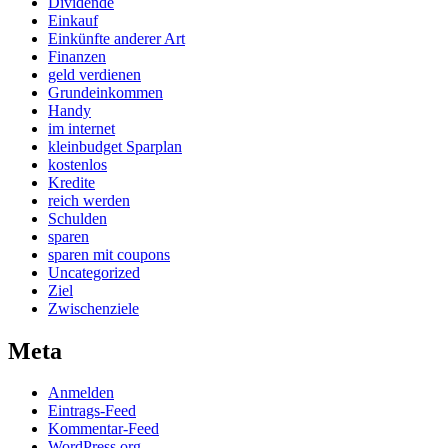
Dividende
Einkauf
Einkünfte anderer Art
Finanzen
geld verdienen
Grundeinkommen
Handy
im internet
kleinbudget Sparplan
kostenlos
Kredite
reich werden
Schulden
sparen
sparen mit coupons
Uncategorized
Ziel
Zwischenziele
Meta
Anmelden
Eintrags-Feed
Kommentar-Feed
WordPress.org